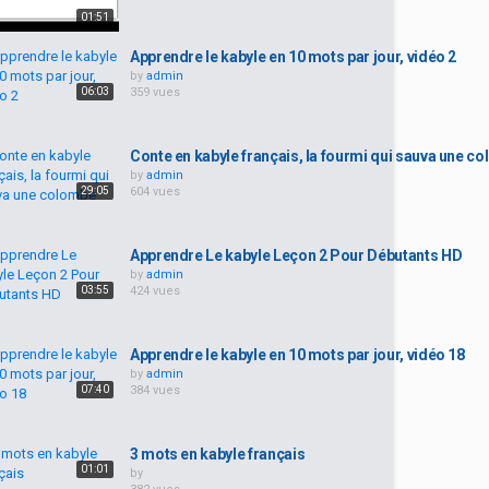
01:51
Apprendre le kabyle en 10 mots par jour, vidéo 2
by
admin
06:03
359 vues
Conte en kabyle français, la fourmi qui sauva une c
by
admin
29:05
604 vues
Apprendre Le kabyle Leçon 2 Pour Débutants HD
by
admin
03:55
424 vues
Apprendre le kabyle en 10 mots par jour, vidéo 18
by
admin
07:40
384 vues
3 mots en kabyle français
01:01
by