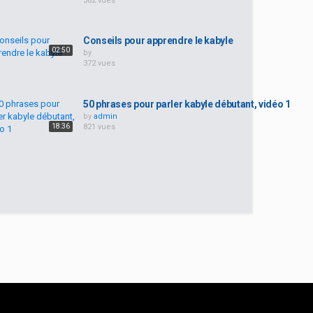
382 vues
Conseils pour apprendre le kabyle
02:50
by
372 vues
50 phrases pour parler kabyle débutant, vidéo 1
by
admin
18:36
821 vues