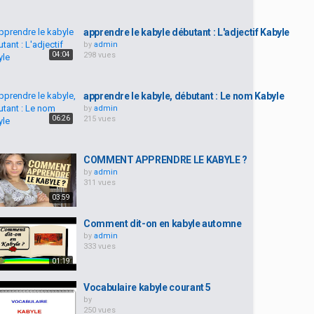
apprendre le kabyle débutant : L'adjectif Kabyle
by
admin
04:04
298 vues
apprendre le kabyle, débutant : Le nom Kabyle
by
admin
06:26
215 vues
COMMENT APPRENDRE LE KABYLE ?
by
admin
311 vues
03:59
Comment dit-on en kabyle automne
by
admin
333 vues
01:19
Vocabulaire kabyle courant 5
by
250 vues