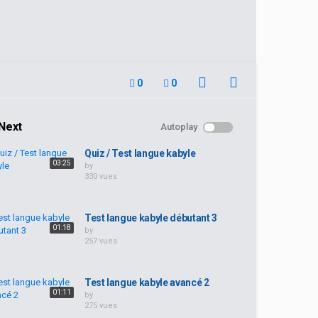
0
0
Next
Autoplay
Quiz / Test langue kabyle
03:25
by
330 vues
Test langue kabyle débutant 3
01:18
by
257 vues
Test langue kabyle avancé 2
01:11
by
275 vues