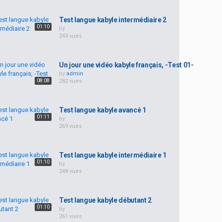
Test langue kabyle intermédiaire 2
01:10
by
243 vues
Un jour une vidéo kabyle français, -Test 01-
by
admin
08:08
282 vues
Test langue kabyle avancé 1
01:11
by
269 vues
Test langue kabyle intermédiaire 1
01:10
by
248 vues
Test langue kabyle débutant 2
01:10
by
261 vues