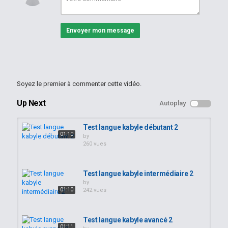
Envoyer mon message
Soyez le premier à commenter cette vidéo.
Up Next
Autoplay
Test langue kabyle débutant 2
01:10
by
260 vues
Test langue kabyle intermédiaire 2
by
01:10
242 vues
Test langue kabyle avancé 2
01:11