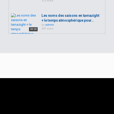
313 vues
Les noms des saisons en tamazight
+ le temps atmosphérique pour...
by
admin
341 vues
04:00
Amazigh/Kabyle : Tamsirt tis° 1 =
Leçon n°1 = cours n°1 = درس رقم1...
by
admin
300 vues
06:09
Apprendre le kabyle ( leçon)Épisode
1????❤
by
admin
48:40
245 vues
Leçon n°1 Cours de Tachelhit/
Lesson n ° 1 Tachelhit course...
by
admin
1,238 vues
28:39
COMMENT APPRENDRE LE KABYLE
FACILEMENT?/Leçon n1 تكلم...