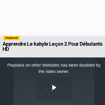
Featured
Apprendre Le kabyle Leçon 2 Pour Débutants
HD
This
is
Playback on other Websites has been disabled by
a
modal
the video owner.
window.
Play