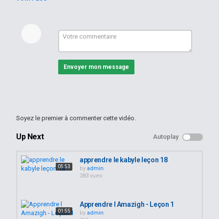
Apprendre le kabyle
Mots-clés
KABYLE
,
Amazigh
,
apprendre
Envoyer mon message
Soyez le premier à commenter cette vidéo.
Up Next
Autoplay
apprendre le kabyle leçon 18
05:53
by
admin
283 vues
Apprendre l Amazigh - Leçon 1
01:55
by
admin