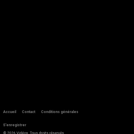
by
admin
290 vues
03:15
Apprendre Le kabyle Leçon 3 Pour
Débutants HD
04:32
by
admin
306 vues
Apprende Le Tamaziɣt Berbère,
leçon N° (1) L'alphabet gréco-latin...
by
admin
345 vues
11:11
Les jours de la semaine pour les
débutants (Tamazight + kabyle).
by
admin
482 vues
03:01
COMMENT APPRENDRE LE KABYLE
?
03:59
Accueil
Contact
Conditions générales
by
admin
311 vues
S'enregistrer
Comment dit-on en kabyle automne
© 2026 Vidéos. Tous droits réservés
01:19
by
admin