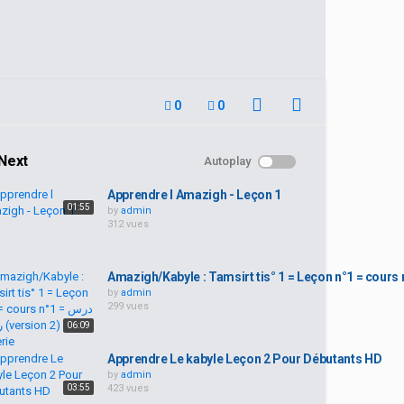
0
0
Next
Autoplay
Apprendre l Amazigh - Leçon 1
01:55
by
admin
312 vues
by
admin
299 vues
06:09
Apprendre Le kabyle Leçon 2 Pour Débutants HD
by
admin
03:55
423 vues