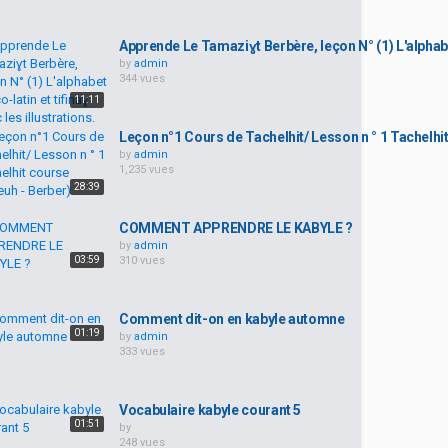
Apprende Le Tamaziɣt Berbère, leçon N° (1) L'alphabet 
by
admin
344 vues
11:11
Leçon n°1 Cours de Tachelhit/ Lesson n ° 1 Tachelhit
by
admin
1,235 vues
28:39
COMMENT APPRENDRE LE KABYLE ?
by
admin
03:59
310 vues
Comment dit-on en kabyle automne
01:19
by
admin
333 vues
Vocabulaire kabyle courant 5
01:51
by
248 vues