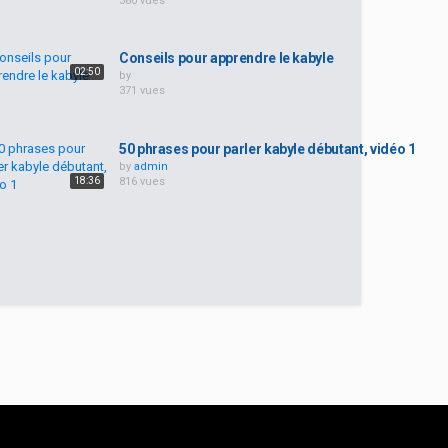
380 vues
Conseils pour apprendre le kabyle
02:50
by
371 vues
50 phrases pour parler kabyle débutant, vidéo 1
by
admin
18:36
816 vues