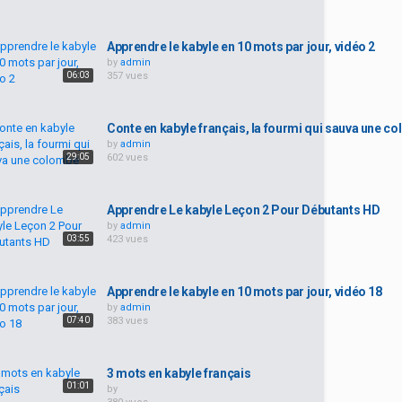
Apprendre le kabyle en 10 mots par jour, vidéo 2
by
admin
06:03
357 vues
Conte en kabyle français, la fourmi qui sauva une c
by
admin
29:05
602 vues
Apprendre Le kabyle Leçon 2 Pour Débutants HD
by
admin
03:55
423 vues
Apprendre le kabyle en 10 mots par jour, vidéo 18
by
admin
07:40
383 vues
3 mots en kabyle français
01:01
by