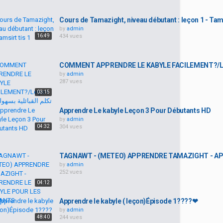
Cours de Tamazight, niveau débutant : leçon 1 - Tams
by
admin
16:49
434 vues
by
admin
287 vues
03:15
Apprendre Le kabyle Leçon 3 Pour Débutants HD
by
admin
04:32
304 vues
TAGNAWT - (METEO) APPRENDRE TAMAZIGHT - AP
by
admin
252 vues
04:12
Apprendre le kabyle ( leçon)Épisode 1????❤
by
admin
48:40
244 vues