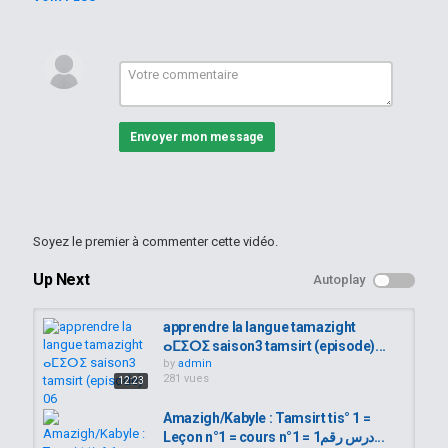
Envoyer mon message
Soyez le premier à commenter cette vidéo.
Up Next
Autoplay
apprendre la langue tamazight
ⴰⵎⵉⵔⵉ saison3 tamsirt (episode)...
by
admin
281 vues
12:23
Amazigh/Kabyle : Tamsirt tis° 1 =
Leçon n°1 = cours n°1 = درس رقم1...