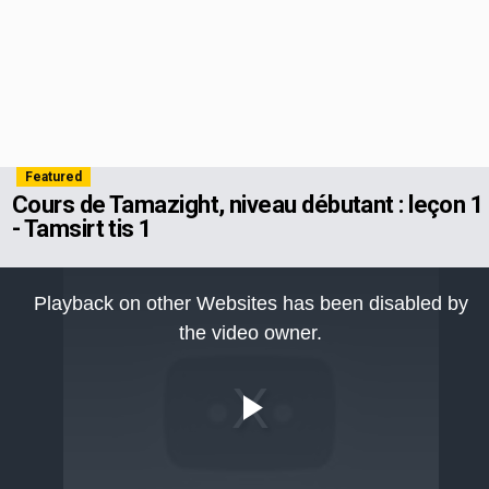
Featured
Cours de Tamazight, niveau débutant : leçon 1
- Tamsirt tis 1
This
is
Playback on other Websites has been disabled by
a
modal
the video owner.
window.
Play