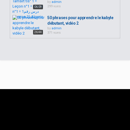
by
admin
299 vues
06:09
50 phrases pour apprendre le kabyle
débutant, vidéo 2
by
admin
26:44
371 vues
cours 1: Comment se présenter?
by
admin
05:57
384 vues
Leçon n°1 Cours de Tachelhit/
Lesson n ° 1 Tachelhit course...
by
admin
1,235 vues
28:39
apprendre la langue tamazight
ⴰⵎⵉⵔⵉ amiri- saison3 tamsirt...
by
admin
409 vues
13:17
Cours de kabyle illustré pour les
enfants