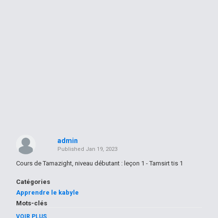
admin
Published
Jan 19, 2023
Cours de Tamazight, niveau débutant : leçon 1 - Tamsirt tis 1
Catégories
Apprendre le kabyle
Mots-clés
brtv
,
berbere
,
television
VOIR PLUS