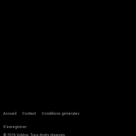
02:56
by
admin
306 vues
50 phrases pour parler kabyle
débutant, vidéo 1
18:36
by
admin
819 vues
APPRENDRE LE KABYLE ( NIVEAU 1
)♓️ اتعلمْ تهدر لقبايليية ‏بطرية بزاااف...
by
admin
260 vues
11:47
APPRENDRE LE KABYLE ( NIVEAU 2 )
♓ آهدر و تعلم لقبايلِية
by
admin
07:17
297 vues
COMMENT APPRENDRE LE KABYLE
?
Accueil
Contact
Conditions générales
by
admin
310 vues
03:59
S'enregistrer
Comment dit-on en kabyle automne
© 2026 Vidéos. Tous droits réservés
by
admin