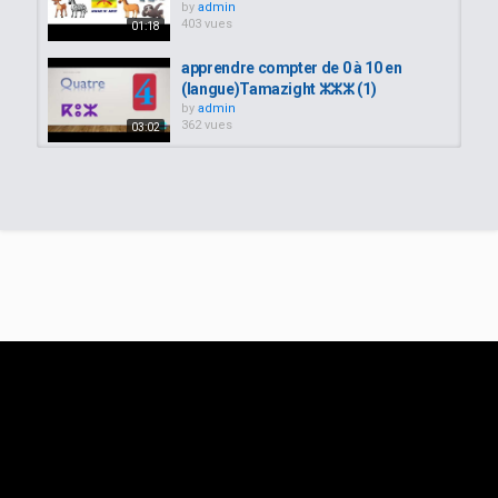
by
admin
403 vues
01:18
apprendre compter de 0 à 10 en
(langue)Tamazight ⵣⵣⵣ (1)
by
admin
362 vues
03:02
apprendre la langue tamazight
ⴰⵎⵉⵔⵉ amiri- saison3 tamsirt...
by
admin
409 vues
13:17
Questions réponses sur la langue
kabyle enseignée sur cette chaîne
by
admin
300 vues
06:12
Apprendre le kabyle facile en 10
mots par jour, vidéo 13
by
admin
274 vues
10:40
سلسلة نكتبو ونقراو تمازيغت بسهولة
"الحلقة الأولى " apprendre la langue...