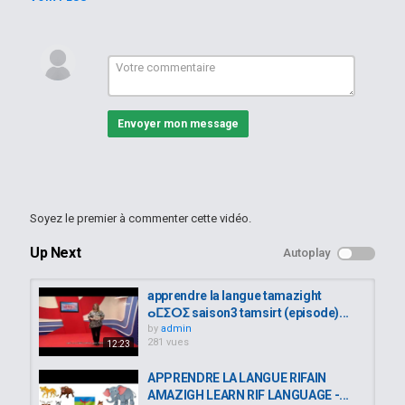
Catégories
Apprendre le kabyle
Envoyer mon message
Soyez le premier à commenter cette vidéo.
Up Next
Autoplay
apprendre la langue tamazight
ⴰⵎⵉⵔⵉ saison3 tamsirt (episode)...
by
admin
281 vues
12:23
APPRENDRE LA LANGUE RIFAIN
AMAZIGH LEARN RIF LANGUAGE -...