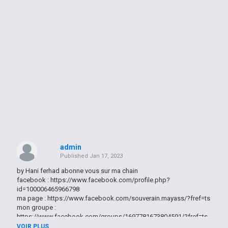
admin
Published
Jan 17, 2023
by Hani ferhad abonne vous sur ma chain
facebook : https://www.facebook.com/profile.php?
id=100006465966798
ma page : https://www.facebook.com/souverain.mayass/?fref=ts
mon groupe :
https://www.facebook.com/groups/1697781673804591/?fref=ts
VOIR PLUS