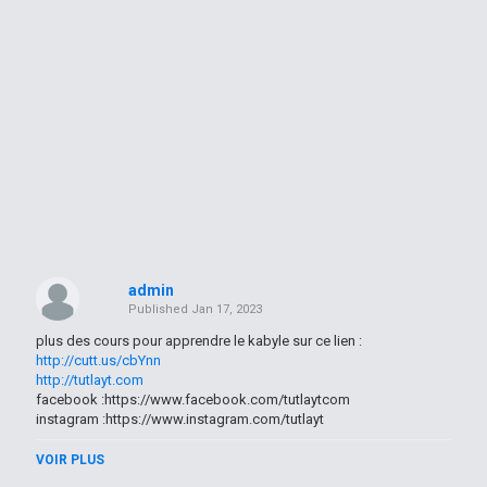
admin
Published
Jan 17, 2023
plus des cours pour apprendre le kabyle sur ce lien :
http://cutt.us/cbYnn
http://tutlayt.com
facebook :https://www.facebook.com/tutlaytcom
instagram :https://www.instagram.com/tutlayt
................................
تجدون أيضا :
VOIR PLUS
تعلم الامازيغية الجزائرية بالعربية