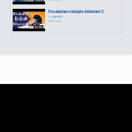
16:49
Vocabulaire kabyle débutant 2
by
admin
308 vues
01:44
Test langue kabyle débutant 3
by
257 vues
01:18
apprendre le kabyle débutant :
L'adjectif Kabyle
by
admin
298 vues
04:04
Vocabulaire kabyle débutant 1
by
admin
430 vues
01:24
50 phrases pour parler kabyle
débutant, vidéo 1
by
admin