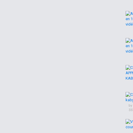
by
33
,
Berbère