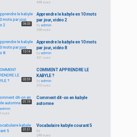
448 vues
Apprendre le kabyle en 10 mots
par jour, vidéo 2
06:03
by
admin
358 vues
Apprendre le kabyle en 10 mots
par jour, vidéo 8
10:14
by
admin
421 vues
COMMENT APPRENDRE LE
KABYLE ?
03:59
by
admin
310 vues
Comment dit-on en kabyle
01:19
automne
admin
3 vues
Vocabulaire kabyle courant 5
01:51
by
248 vues