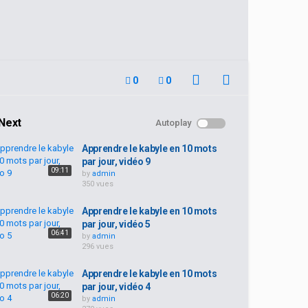
0
0
Next
Autoplay
Apprendre le kabyle en 10 mots
par jour, vidéo 9
09:11
by
admin
350 vues
Apprendre le kabyle en 10 mots
par jour, vidéo 5
06:41
by
admin
296 vues
Apprendre le kabyle en 10 mots
par jour, vidéo 4
06:20
by
admin