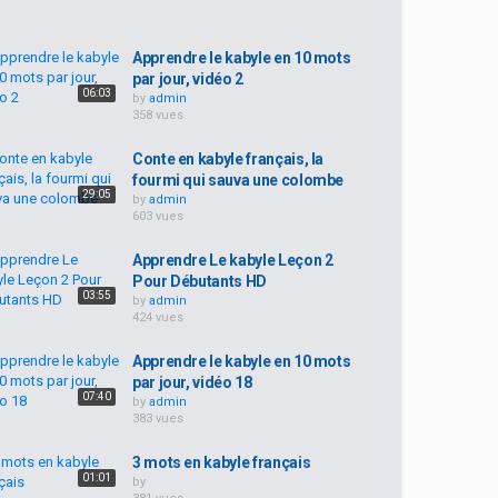
Apprendre le kabyle en 10 mots
par jour, vidéo 2
06:03
by
admin
358 vues
Conte en kabyle français, la
fourmi qui sauva une colombe
29:05
by
admin
603 vues
Apprendre Le kabyle Leçon 2
Pour Débutants HD
03:55
by
admin
424 vues
Apprendre le kabyle en 10 mots
par jour, vidéo 18
07:40
by
admin
383 vues
3 mots en kabyle français
01:01
by