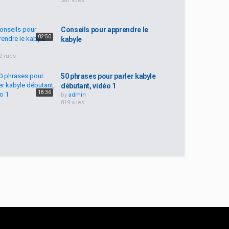
381 vues
Conseils pour apprendre le
02:50
kabyle
2 vues
50 phrases pour parler kabyle
débutant, vidéo 1
18:36
by
admin
819 vues