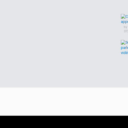
by
37