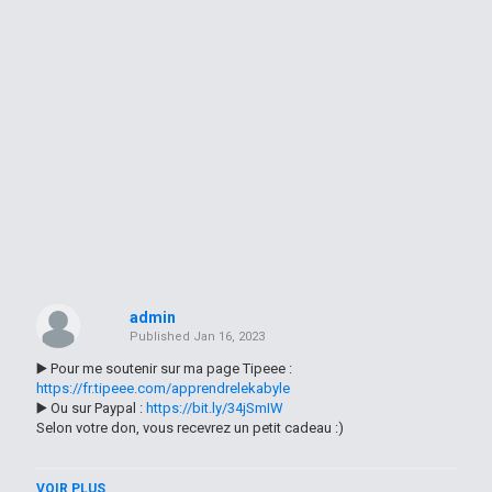
admin
Published
Jan 16, 2023
▶️ Pour me soutenir sur ma page Tipeee :
https://fr.tipeee.com/apprendrelekabyle
▶️ Ou sur Paypal :
https://bit.ly/34jSmIW
Selon votre don, vous recevrez un petit cadeau :)
------
VOIR PLUS