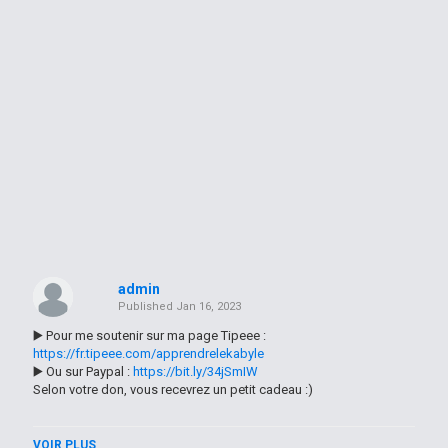
admin
Published
Jan 16, 2023
▶️ Pour me soutenir sur ma page Tipeee :
https://fr.tipeee.com/apprendrelekabyle
▶️ Ou sur Paypal :
https://bit.ly/34jSmIW
Selon votre don, vous recevrez un petit cadeau :)
------
VOIR PLUS