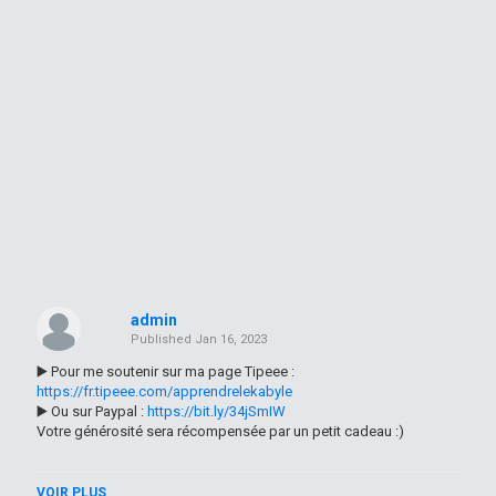
admin
Published
Jan 16, 2023
▶️ Pour me soutenir sur ma page Tipeee :
https://fr.tipeee.com/apprendrelekabyle
▶️ Ou sur Paypal :
https://bit.ly/34jSmIW
Votre générosité sera récompensée par un petit cadeau :)
------
VOIR PLUS