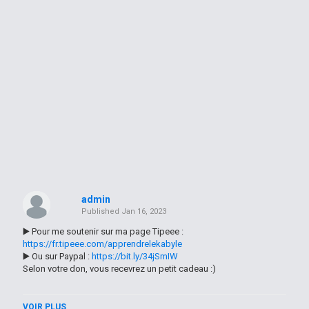
admin
Published
Jan 16, 2023
▶️ Pour me soutenir sur ma page Tipeee :
https://fr.tipeee.com/apprendrelekabyle
▶️ Ou sur Paypal :
https://bit.ly/34jSmIW
Selon votre don, vous recevrez un petit cadeau :)
------
VOIR PLUS