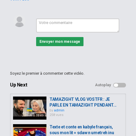
Apprendre le kabyle
Mots-clés
conte
,
berbère
,
tamazight
Envoyer mon message
Soyez le premier à commenter cette vidéo.
Up Next
Autoplay
TAMAZIGHT VLOG VOSTFR : JE
PARLE EN TAMAZIGHT PENDANT...
by
admin
258 vues
19:49
Texte et conte en kabyle français,
sous mon lit = sdaw n umetreh inu