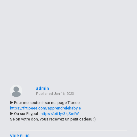
admin
Published
Jan 16, 2023
▶️ Pour me soutenir sur ma page Tipeee :
https://fr.tipeee.com/apprendrelekabyle
▶️ Ou sur Paypal :
https://bit.ly/34jSmIW
Selon votre don, vous recevrez un petit cadeau :)
------
VOIR PLUS