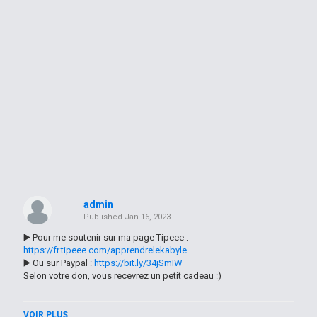
admin
Published
Jan 16, 2023
▶️ Pour me soutenir sur ma page Tipeee :
https://fr.tipeee.com/apprendrelekabyle
▶️ Ou sur Paypal :
https://bit.ly/34jSmIW
Selon votre don, vous recevrez un petit cadeau :)
------
VOIR PLUS