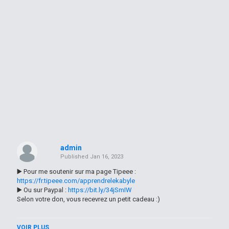
admin
Published
Jan 16, 2023
▶️ Pour me soutenir sur ma page Tipeee :
https://fr.tipeee.com/apprendrelekabyle
▶️ Ou sur Paypal :
https://bit.ly/34jSmIW
Selon votre don, vous recevrez un petit cadeau :)
------
VOIR PLUS