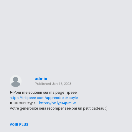
admin
Published
Jan 16, 2023
▶️ Pour me soutenir sur ma page Tipeee :
https://fr.tipeee.com/apprendrelekabyle
▶️ Ou sur Paypal :
https://bit.ly/34jSmIW
Votre générosité sera récompensée par un petit cadeau :)
------
VOIR PLUS
J'ai créé cette chaîne YouTube pour vous apprendre ma langue