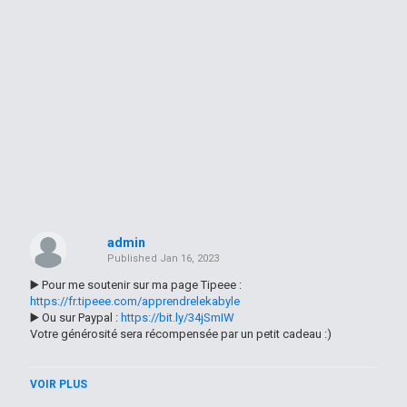
admin
Published
Jan 16, 2023
▶️ Pour me soutenir sur ma page Tipeee :
https://fr.tipeee.com/apprendrelekabyle
▶️ Ou sur Paypal :
https://bit.ly/34jSmIW
Votre générosité sera récompensée par un petit cadeau :)
------
VOIR PLUS
J'ai créé cette chaîne YouTube pour vous apprendre ma langue