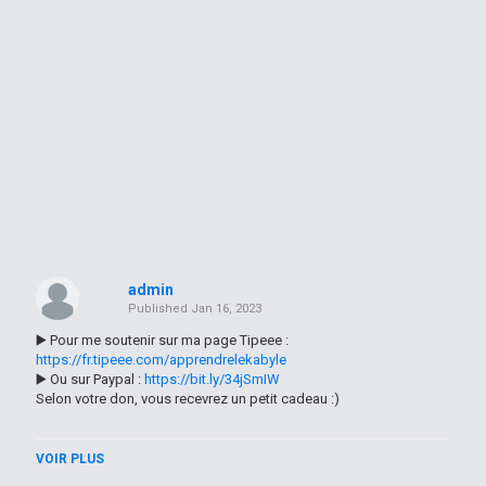
admin
Published
Jan 16, 2023
▶️ Pour me soutenir sur ma page Tipeee :
https://fr.tipeee.com/apprendrelekabyle
▶️ Ou sur Paypal :
https://bit.ly/34jSmIW
Selon votre don, vous recevrez un petit cadeau :)
------
VOIR PLUS
J'ai créé cette chaîne YouTube pour vous apprendre ma langue