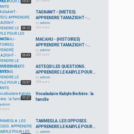
251 vues
03:37
TAGNAWT - (METEO)
APPRENDRE TAMAZIGHT -...
by
admin
252 vues
04:12
MACAHU - (HISTOIRES)
APPRENDRE TAMAZIGHT -...
by
admin
252 vues
05:49
ASTEQSI LES QUESTIONS.
APPRENDRE LE KABYLE POUR...
by
admin
304 vues
03:37
Vocabulaire Kabyle Berbère : la
07:27
famille
admin
9 vues
TANMEGLA. LES OPPOSES.
APPRENDRE LE KABYLE POUR...
by
admin