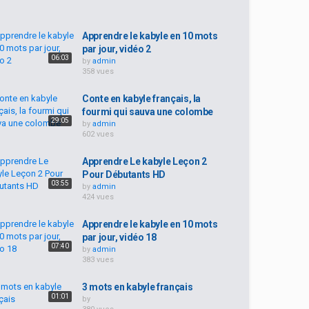
Apprendre le kabyle en 10 mots
par jour, vidéo 2
06:03
by
admin
358 vues
Conte en kabyle français, la
fourmi qui sauva une colombe
29:05
by
admin
602 vues
Apprendre Le kabyle Leçon 2
Pour Débutants HD
03:55
by
admin
424 vues
Apprendre le kabyle en 10 mots
par jour, vidéo 18
07:40
by
admin
383 vues
3 mots en kabyle français
01:01
by