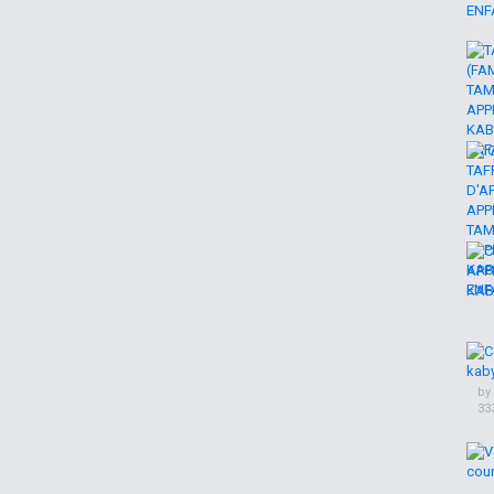
by
33