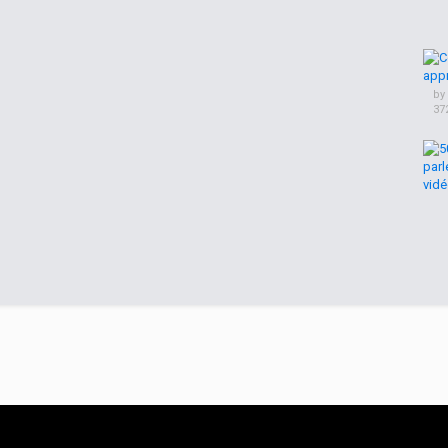
by
37