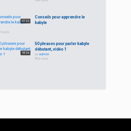
380 vues
Conseils pour apprendre le
02:50
kabyle
2 vues
50 phrases pour parler kabyle
débutant, vidéo 1
18:36
by
admin
816 vues