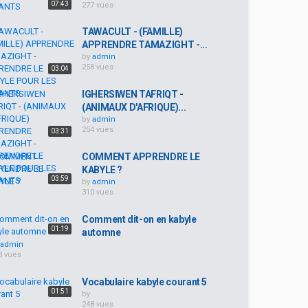
07:43
277 vues
TAWACULT - (FAMILLE)
APPRENDRE TAMAZIGHT -...
by
admin
258 vues
03:04
IGHERSIWEN TAFRIQT -
(ANIMAUX D'AFRIQUE)...
by
admin
254 vues
03:31
COMMENT APPRENDRE LE
KABYLE ?
03:59
by
admin
310 vues
Comment dit-on en kabyle
01:19
automne
admin
3 vues
Vocabulaire kabyle courant 5
01:51
by
248 vues