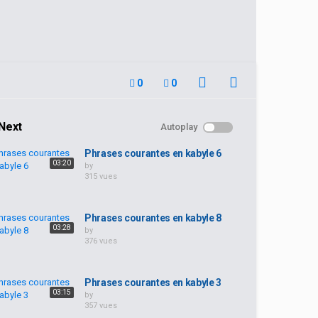
0
0
Next
Autoplay
Phrases courantes en kabyle 6
03:20
by
315 vues
Phrases courantes en kabyle 8
03:28
by
376 vues
Phrases courantes en kabyle 3
03:15
by
357 vues