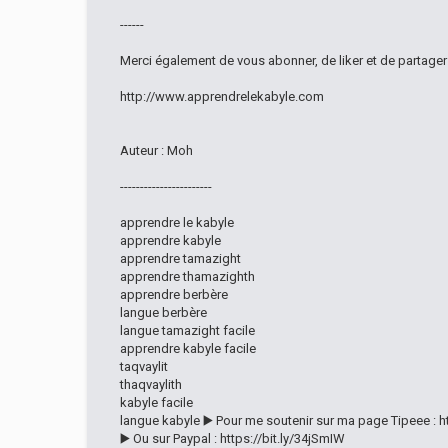
------
Merci également de vous abonner, de liker et de partage
http://www.apprendrelekabyle.com
Auteur : Moh
-----------------------
apprendre le kabyle
apprendre kabyle
apprendre tamazight
apprendre thamazighth
apprendre berbère
langue berbère
langue tamazight facile
apprendre kabyle facile
taqvaylit
thaqvaylith
kabyle facile
langue kabyle ▶️ Pour me soutenir sur ma page Tipeee : h
▶️ Ou sur Paypal : https://bit.ly/34jSmIW