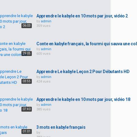
Apprendre le kabyle en 10 mots par jour, vidéo 2
by
admin
06:03
359 vues
Conte en kabyle français, la fourmi qui sauva une c
by
admin
29:05
605 vues
Apprendre Le kabyle Leçon 2 Pour Débutants HD
by
admin
03:55
424 vues
Apprendre le kabyle en 10 mots par jour, vidéo 18
by
admin
07:40
385 vues
3 mots en kabyle français
01:01
by