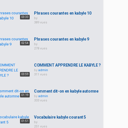
Phrases courantes en kabyle 10
03:33
by
389 vues
Phrases courantes en kabyle 9
02:54
by
278 vues
COMMENT APPRENDRE LE KABYLE ?
by
admin
03:59
311 vues
Comment dit-on en kabyle automne
01:19
by
admin
333 vues
Vocabulaire kabyle courant 5
01:51
by
251 vues