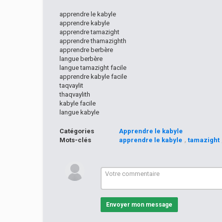
apprendre le kabyle
apprendre kabyle
apprendre tamazight
apprendre thamazighth
apprendre berbère
langue berbère
langue tamazight facile
apprendre kabyle facile
taqvaylit
thaqvaylith
kabyle facile
langue kabyle
Catégories
Apprendre le kabyle
Mots-clés
apprendre le kabyle
,
tamazight
Envoyer mon message