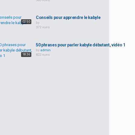
383 vues
Conseils pour apprendre le kabyle
02:50
by
372 vues
50 phrases pour parler kabyle débutant, vidéo 1
by
admin
18:36
822 vues