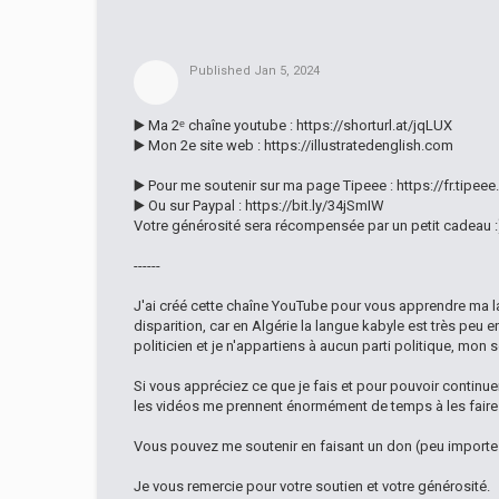
Published
Jan 5, 2024
▶️ Ma 2ᵉ chaîne youtube : https://shorturl.at/jqLUX
▶️ Mon 2e site web : https://illustratedenglish.com
▶️ Pour me soutenir sur ma page Tipeee : https://fr.tipe
▶️ Ou sur Paypal : https://bit.ly/34jSmIW
Votre générosité sera récompensée par un petit cadeau :
------
J'ai créé cette chaîne YouTube pour vous apprendre ma 
disparition, car en Algérie la langue kabyle est très peu e
politicien et je n'appartiens à aucun parti politique, mon 
Si vous appréciez ce que je fais et pour pouvoir continuer 
les vidéos me prennent énormément de temps à les faire e
Vous pouvez me soutenir en faisant un don (peu importe 
Je vous remercie pour votre soutien et votre générosité.