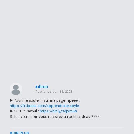
admin
Published
Jan 16, 2023
▶️ Pour me soutenir sur ma page Tipeee :
https://fr.tipeee.com/apprendrelekabyle
▶️ Ou sur Paypal :
https://bit.ly/34jSmIW
Selon votre don, vous recevrez un petit cadeau ????
------
VOIR PLUS