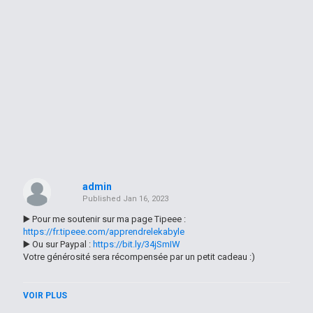
admin
Published
Jan 16, 2023
▶️ Pour me soutenir sur ma page Tipeee :
https://fr.tipeee.com/apprendrelekabyle
▶️ Ou sur Paypal :
https://bit.ly/34jSmIW
Votre générosité sera récompensée par un petit cadeau :)
------
VOIR PLUS
J'ai créé cette chaîne YouTube pour vous apprendre ma langue