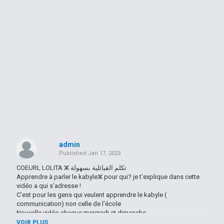
admin
Published
Jan 17, 2023
COEURL LOLITA ⵣ تكلم القبائلية بسهولة
Apprendre à parler le kabyleⵣ pour qui? je t'explique dans cette
vidéo a qui s'adresse !
C'est pour les gens qui veulent apprendre le kabyle (
communication) non celle de l'école
Nouvelle vidéo chaque mercredi et dimanche
ABONNE TOI! et activé la cloche pour recevoir une notification dis
VOIR PLUS