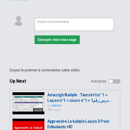
que je poste une nouvelle vidéo
facebook:https://www.instagram.com/coeurllolita/?hl=fr
instagram:https://www.instagram.com/coeurllolita/?hl=fr
merci pour tt les gens qui me suit sur instagram
et qui me donnent du courage...
la prochaine leçon sur" le verbe etre au passé"...
Envoyer mon message
Catégories
Apprendre le kabyle
Mots-clés
apprendre le kabyle
,
communication entre les kabyle
,
parler le quabyle facilement
Soyez le premier à commenter cette vidéo.
Up Next
Autoplay
Amazigh/Kabyle : Tamsirt tis° 1 =
Leçon n°1 = cours n°1 = درس رقم1...
by
admin
300 vues
06:09
Apprendre Le kabyle Leçon 3 Pour
Débutants HD