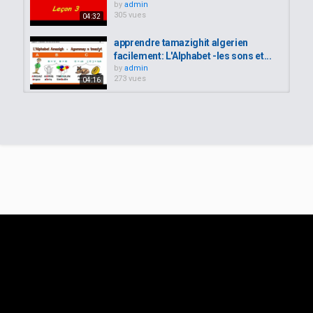
by
admin
305 vues
04:32
apprendre tamazighit algerien
facilement: L'Alphabet -les sons et...
by
admin
273 vues
04:16
apprendre le kabyle leçon 18
by
admin
282 vues
05:53
Apprendre le Kabyle facilement ????
تعلم القبائل بسهولة
by
admin
321 vues
09:04
Apprendre Le kabyle Leçon 2 Pour
Débutants HD
by
admin
424 vues
03:55
comment apprendre le kabyle
facilement : Caractère humain