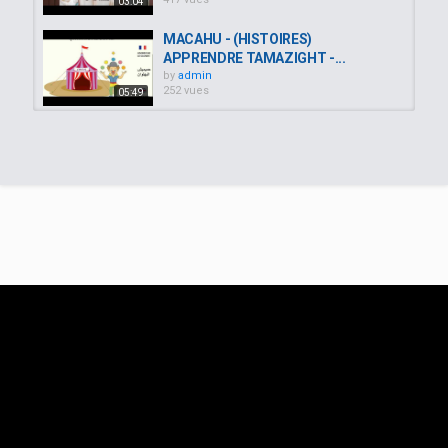
03:04
MACAHU - (HISTOIRES)
APPRENDRE TAMAZIGHT -...
by
admin
252 vues
05:49
USSAN S CCNA - (JOURS EN
CHANSON) APPRENDRE...
by
admin
281 vues
00:27
UTTUN - (NUMEROS) APPRENDRE
TAMAZIGHT - APPRENDRE LE...
by
admin
260 vues
03:50
| تعلم 50 فعل باللغة الأمازيغية | Learn 50
verbs in tamazight | Apprendre 50...
by
admin
330 vues
08:03
TAMAZIGHT VLOG VOSTFR : JE
PARLE EN TAMAZIGHT PENDANT...
by
admin