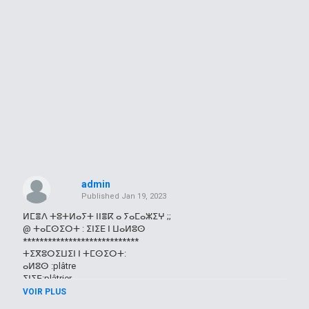
admin
Published
Jan 19, 2023
ⵍⵎⴻⴷ ⵜⵓⵜⵍⴰⵢⵜ ⵏⵏⴻⴽ ⴰ ⵢⴰⵎⴰⵣⵉⵖ ;;
@ ⵜⴰⵎⵙⵉⵔⵜ : ⵉⵏⵉⴹ ⵏ ⵡⴰⵍⵓⵙ
****************************
ⵜⵉⴳⵓⵔⵉⵡⵉⵏ ⵏ ⵜⵎⵙⵉⵔⵜ:
ⴰⵍⵓⵙ :plâtre
ⵉⵏⵉⴹ:plâtrier
ⴰⴷⵍⴰⴳ : décore
VOIR PLUS
ⴰⴼⵔⴰⵙ :gravure