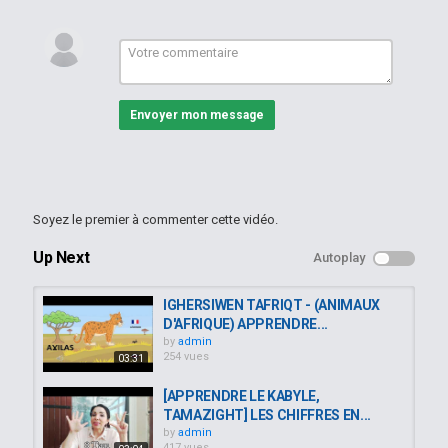
ⴰⵍⵍⴰⵍⴻⵏ :moyens
ⴰⵍⴱⵓⴷⴻⵏ : moules
Catégories
Apprendre le kabyle
Envoyer mon message
Soyez le premier à commenter cette vidéo.
Up Next
Autoplay
IGHERSIWEN TAFRIQT - (ANIMAUX
D'AFRIQUE) APPRENDRE...
by
admin
254 vues
03:31
[APPRENDRE LE KABYLE,
TAMAZIGHT] LES CHIFFRES EN...
by
admin
417 vues