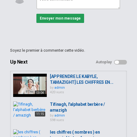
Envoyer mon message
Soyez le premier à commenter cette vidéo.
Up Next
Autoplay
[APPRENDRE LE KABYLE,
TAMAZIGHT] LES CHIFFRES EN...
by
admin
420 vues
03:04
Tifinagh, l'alphabet berbère /
amazigh
11:15
by
admin
598 vues
les chiffres ( nombres ) en