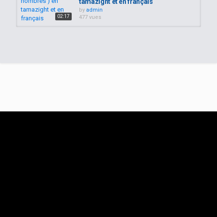
tamazight et en français
by
admin
02:17
477 vues
apprendre les jours, les mois, les
saisons en Tamazight ⵣⵣⵣ
by
admin
02:07
316 vues
Les noms des saisons en tamazight
+ le temps atmosphérique pour...
by
admin
341 vues
04:00
Apprendre le rifain/Learn the Rif
berbere language: écrire...
by
admin
496 vues
03:33
LES CHIFFRES EN KABYLE
01:20
by
admin
253 vues
Apprendre les chiffres en tamazight