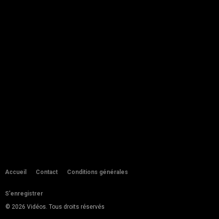
253 vues
04:12
USSAN S CCNA - (JOURS EN
CHANSON) APPRENDRE...
by
admin
282 vues
00:27
TAMAZIGHT VLOG VOSTFR : JE
PARLE EN TAMAZIGHT PENDANT...
by
admin
258 vues
19:49
MACAHU - (HISTOIRES)
APPRENDRE TAMAZIGHT -...
by
admin
252 vues
05:49
COMMENT APPRENDRE LE KABYLE
?
Accueil
Contact
Conditions générales
by
admin
311 vues
03:59
S'enregistrer
Comment dit-on en kabyle automne
© 2026 Vidéos. Tous droits réservés
by
admin
333 vues