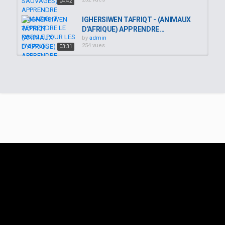
04:42
IGHERSIWEN TAFRIQT - (ANIMAUX
D'AFRIQUE) APPRENDRE...
by
admin
254 vues
03:31
UTTUN - (NUMEROS) APPRENDRE
TAMAZIGHT - APPRENDRE LE...
by
admin
260 vues
03:50
INAN S CCNA - (COULEURS EN
CHANSON) APPRENDRE...
by
admin
242 vues
02:09
[APPRENDRE LE KABYLE,
TAMAZIGHT] LES CHIFFRES EN...
by
admin
420 vues
03:04
TAGNAWT - (METEO) APPRENDRE
TAMAZIGHT - APPRENDRE LE...
by
admin