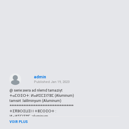
admin
Published
Jan 19, 2023
@ serie:awra ad nlemd tamaziγt
ⵜⴰⵎⵙⵉⵔⵜ: ⵍⴰⵍⵉⵎⵉⵏⵢⵓⵎ (Aluminum)
tamsirt :lalilminyum (Aluminum)
*************************************
ⵜⵉⴳⵓⵔⵉⵡⵉⵏ ⵏ ⵜⴻⵎⵙⵉⵔⵜ :
ⵍⴰⵍⵉⵎⵏⵢⵓⵎ :aluminum
ⵉⵎⵉⵙ ⵏ ⵡⵓⴱⵓⵢ :outil de tronçonnage
VOIR PLUS
ⵉⵙⵓⵏⴰⴹ:les porte pivotantes