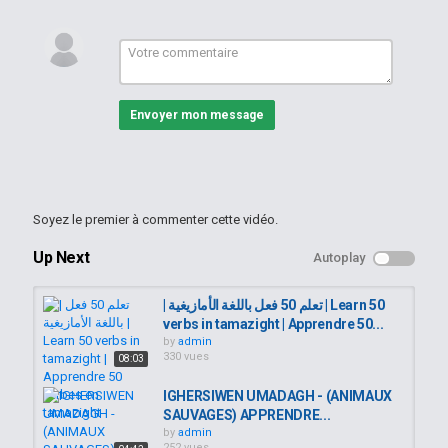
ⴰⵙⴽⴻⵙⵍ :fenêtre
ⴰⵎⵉⵜⵔⵓ :le mètre
ⵜⴰⵡⵡⵓⵔⵜ :la porte
Catégories
Apprendre le kabyle
Envoyer mon message
Soyez le premier à commenter cette vidéo.
Up Next
Autoplay
| تعلم 50 فعل باللغة الأمازيغية | Learn 50
verbs in tamazight | Apprendre 50...
by
admin
330 vues
08:03
IGHERSIWEN UMADAGH - (ANIMAUX
SAUVAGES) APPRENDRE...
by
admin
252 vues