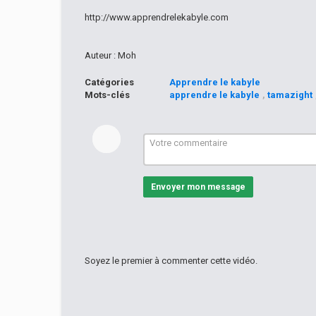
http://www.apprendrelekabyle.com
Auteur : Moh
Catégories
Apprendre le kabyle
Mots-clés
apprendre le kabyle
,
tamazight
Envoyer mon message
Soyez le premier à commenter cette vidéo.