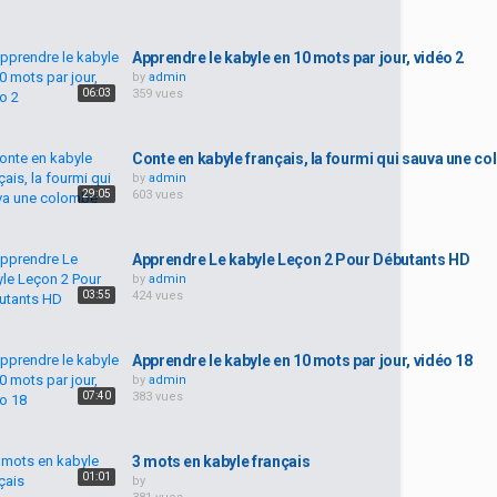
Apprendre le kabyle en 10 mots par jour, vidéo 2
by
admin
06:03
359 vues
Conte en kabyle français, la fourmi qui sauva une c
by
admin
29:05
603 vues
Apprendre Le kabyle Leçon 2 Pour Débutants HD
by
admin
03:55
424 vues
Apprendre le kabyle en 10 mots par jour, vidéo 18
by
admin
07:40
383 vues
3 mots en kabyle français
01:01
by