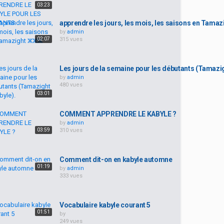
03:23
apprendre les jours, les mois, les saisons en Tama
by
admin
02:07
315 vues
Les jours de la semaine pour les débutants (Tamazig
by
admin
480 vues
03:01
COMMENT APPRENDRE LE KABYLE ?
by
admin
03:59
310 vues
Comment dit-on en kabyle automne
01:19
by
admin
333 vues
Vocabulaire kabyle courant 5
01:51
by
249 vues