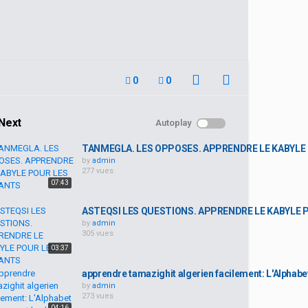
0
0
Next
Autoplay
TANMEGLA. LES OPPOSES. APPRENDRE LE KABYLE
by
admin
277 vues
07:43
ASTEQSI LES QUESTIONS. APPRENDRE LE KABYLE 
by
admin
305 vues
03:37
apprendre tamazighit algerien facilement: L'Alphabet 
by
admin
273 vues
04:16