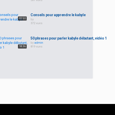
381 vues
Conseils pour apprendre le kabyle
02:50
by
372 vues
50 phrases pour parler kabyle débutant, vidéo 1
by
admin
18:36
819 vues