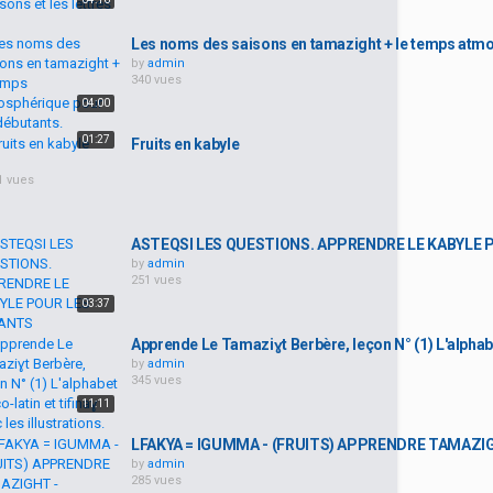
Les noms des saisons en tamazight + le temps atmo
by
admin
340 vues
04:00
01:27
Fruits en kabyle
1 vues
ASTEQSI LES QUESTIONS. APPRENDRE LE KABYLE 
by
admin
251 vues
03:37
Apprende Le Tamaziɣt Berbère, leçon N° (1) L'alphabet 
by
admin
345 vues
11:11
LFAKYA = IGUMMA - (FRUITS) APPRENDRE TAMAZI
by
admin
285 vues