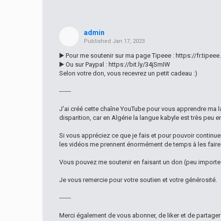
admin
Published
Jan 17, 2023
▶️ Pour me soutenir sur ma page Tipeee : https://fr.tipe
▶️ Ou sur Paypal : https://bit.ly/34jSmIW
Selon votre don, vous recevrez un petit cadeau :)
------
J'ai créé cette chaîne YouTube pour vous apprendre ma 
disparition, car en Algérie la langue kabyle est très peu 
Si vous appréciez ce que je fais et pour pouvoir continuer 
les vidéos me prennent énormément de temps à les faire e
Vous pouvez me soutenir en faisant un don (peu importe 
Je vous remercie pour votre soutien et votre générosité.
------
Merci également de vous abonner, de liker et de partage