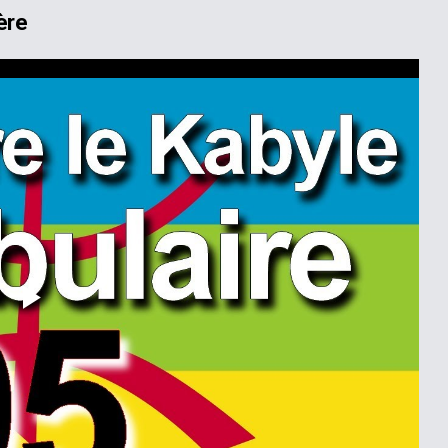
ère
Play
Video