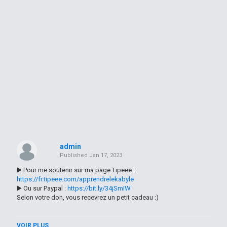
admin
Published
Jan 17, 2023
▶️ Pour me soutenir sur ma page Tipeee :
https://fr.tipeee.com/apprendrelekabyle
▶️ Ou sur Paypal :
https://bit.ly/34jSmIW
Selon votre don, vous recevrez un petit cadeau :)
------
VOIR PLUS