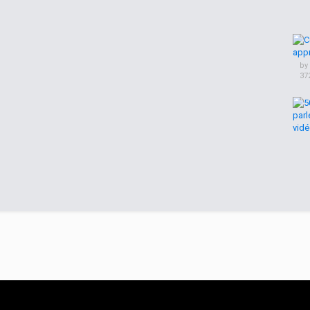
by
37