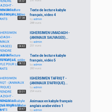
297 vues
05:07
Texte de lecture kabyle
français, video 4
07:38
by
admin
288 vues
IGHERSIWEN UMADAGH -
(ANIMAUX SAUVAGES)...
by
admin
251 vues
04:42
Texte de lecture kabyle
français, vidéo 5
08:12
by
admin
283 vues
IGHERSIWEN TAFRIQT -
(ANIMAUX D'AFRIQUE)...
by
admin
254 vues
03:31
Animaux en kabyle français
anglais arabe video 1
03:47
by
admin