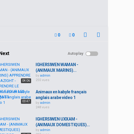
0
0
Next
Autoplay
IGHERSIWEN WAMAN -
(ANIMAUX MARINS)...
by
admin
255 vues
04:06
Animaux en kabyle français
anglais arabe video 1
03:47
by
admin
248 vues
IGHERSIWEN UXXAM -
(ANIMAUX DOMESTIQUES)...
by
admin