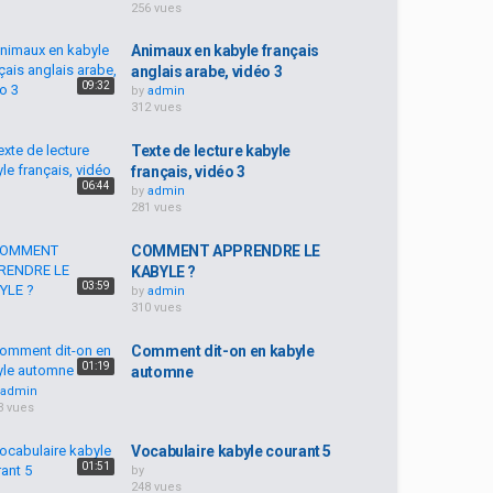
256 vues
Animaux en kabyle français
anglais arabe, vidéo 3
09:32
by
admin
312 vues
Texte de lecture kabyle
français, vidéo 3
06:44
by
admin
281 vues
COMMENT APPRENDRE LE
KABYLE ?
03:59
by
admin
310 vues
Comment dit-on en kabyle
01:19
automne
admin
3 vues
Vocabulaire kabyle courant 5
01:51
by
248 vues