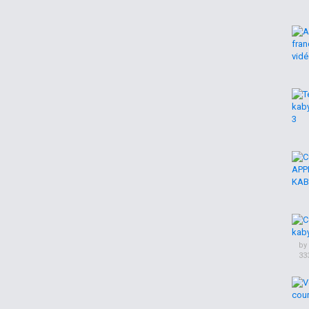
,
Berbère
by
33