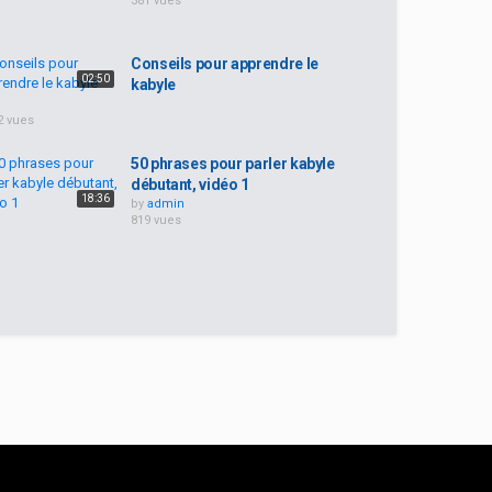
381 vues
Conseils pour apprendre le
02:50
kabyle
2 vues
50 phrases pour parler kabyle
débutant, vidéo 1
18:36
by
admin
819 vues