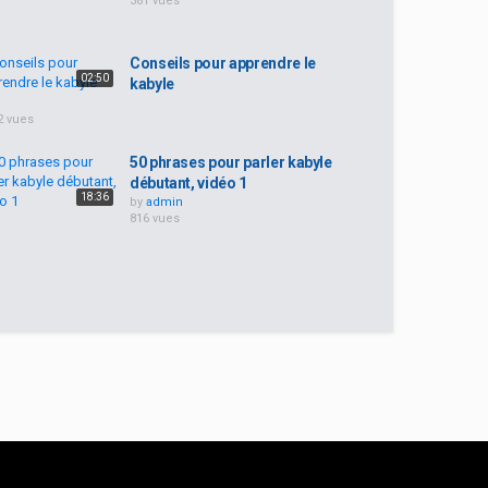
381 vues
Conseils pour apprendre le
02:50
kabyle
2 vues
50 phrases pour parler kabyle
débutant, vidéo 1
18:36
by
admin
816 vues