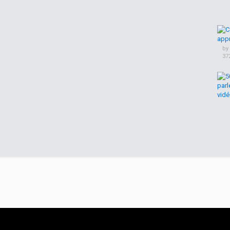
by
37