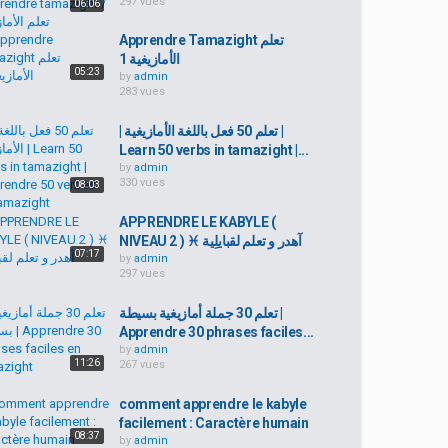
297 vues
06:06
Apprendre Tamazight تعلم
الأمازيغية 1
05:23
by
admin
283 vues
| تعلم 50 فعل باللغة الأمازيغية |
Learn 50 verbs in tamazight |...
by
admin
330 vues
08:03
APPRENDRE LE KABYLE (
NIVEAU 2 ) ♓ آهدر و تعلم لقبايلِية
07:17
by
admin
297 vues
تعلم 30 جملة أمازيغية بسيطة |
Apprendre 30 phrases faciles...
by
admin
11:26
267 vues
comment apprendre le kabyle
facilement : Caractère humain
08:37
by
admin