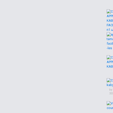
by
33