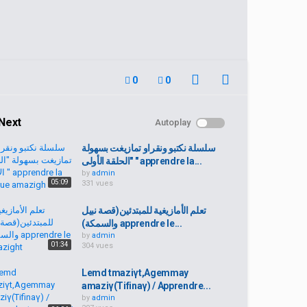
0
0
Next
Autoplay
سلسلة نكتبو ونقراو تمازيغت بسهولة
"الحلقة الأولى " apprendre la...
by
admin
05:09
331 vues
تعلم الأمازيغية للمبتدئين(قصة نبيل
والسمكة) apprendre le...
by
admin
01:34
304 vues
Lemd tmaziγt,Agemmay
amaziγ(Tifinaγ) / Apprendre...
by
admin