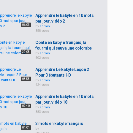
Apprendre le kabyle en 10 mots
par jour, vidéo 2
06:03
by
admin
358 vues
Conte en kabyle français, la
fourmi qui sauva une colombe
29:05
by
admin
602 vues
Apprendre Le kabyle Leçon 2
Pour Débutants HD
03:55
by
admin
424 vues
Apprendre le kabyle en 10 mots
par jour, vidéo 18
07:40
by
admin
383 vues
3 mots en kabyle français
01:01
by