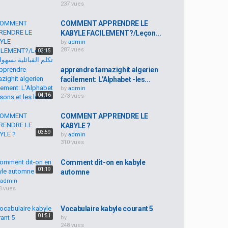
237 vues
COMMENT APPRENDRE LE
KABYLE FACILEMENT?/Leçon...
by
admin
287 vues
03:15
apprendre tamazighit algerien
facilement: L'Alphabet -les...
by
admin
04:16
273 vues
COMMENT APPRENDRE LE
KABYLE ?
03:59
by
admin
310 vues
Comment dit-on en kabyle
01:19
automne
admin
3 vues
Vocabulaire kabyle courant 5
01:51
by
248 vues