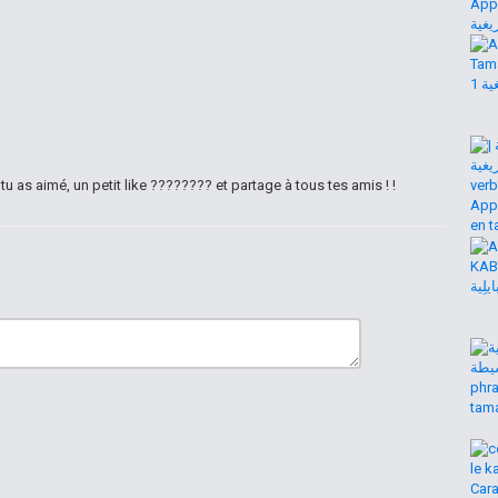
tu as aimé, un petit like ???????? et partage à tous tes amis ! !
ook.com/164913344873...