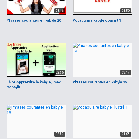
03:16
01:50
Phrases courantes en kabyle 20
Vocabulaire kabyle courant 1
02:56
03:17
Livre Apprendre le kabyle, lmed
Phrases courantes en kabyle 19
taqbaylit
02:52
01:08