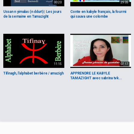
00:20
29:05
Ussan n yimalas (n ddurt) | Les jours
Conte en kabyle français, la fourmi
de la semaine en Tamazight
qui sauva une colombe
11:15
07:17
Tifinagh, l'alphabet berbère / amazigh
APPRENDRE LE KABYLE
TAMAZIGHT avec sabrina tvk...