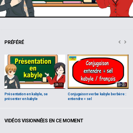
Video
PRÉFÉRÉ
08:11
09:23
Présentation en kabyle, se
Conjugaison verbe kabyle berbère :
A
présenter en kabyle
entendre = sel
v
VIDÉOS VISIONNÉES EN CE MOMENT